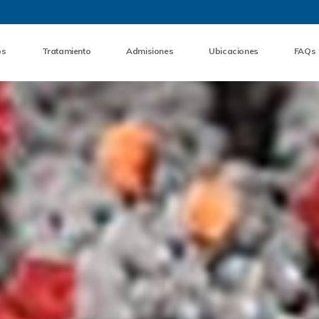
Skip to the content
os
Tratamiento
Admisiones
Ubicaciones
FAQs