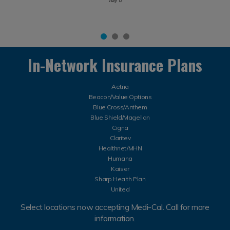
In-Network Insurance Plans
Aetna
Beacon/Value Options
Blue Cross/Anthem
Blue Shield/Magellan
Cigna
Claritev
Healthnet/MHN
Humana
Kaiser
Sharp Health Plan
United
Select locations now accepting Medi-Cal. Call for more
information.